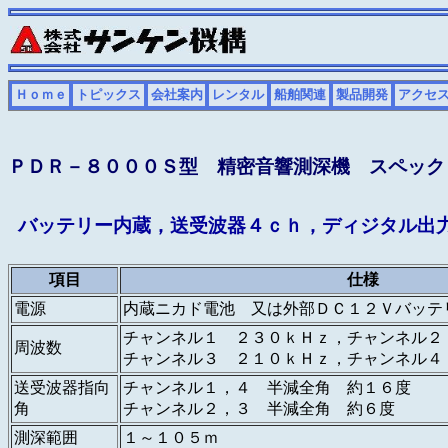
Ｈｏｍｅ
トピックス
会社案内
レンタル
船舶関連
製品開発
アクセ
ＰＤＲ－８０００Ｓ型 精密音響測深機 スペック
バッテリー内蔵，送受波器４ｃｈ，ディジタル出
項目
仕様
電源
内蔵ニカド電池 又は外部ＤＣ１２Ｖバッテ
チャンネル１ ２３０ｋＨｚ，チャンネル２
周波数
チャンネル３ ２１０ｋＨｚ，チャンネル４
送受波器指向
チャンネル１，４ 半減全角 約１６度
角
チャンネル２，３ 半減全角 約６度
測深範囲
１～１０５ｍ