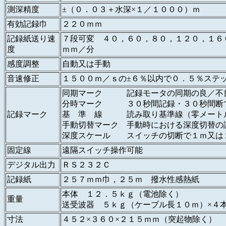
測深精度
±（０．０３＋水深×１／１０００）ｍ
有効記録巾
２２０ｍｍ
記録紙送り速
７段可変 ４０，６０，８０，１２０，１６
度
ｍｍ／分
感度調整
自動又は手動
音速修正
１５００ｍ／ｓの±６％以内で０．５％ステ
同期マーク 記録モータの同期の良／不
分時マーク ３０秒間記録・３０秒間断
記録マーク
基 準 線 読み取り基準線（零メート
手動切替マーク 手動時における深度切替の
深度スケール スイッチの切断で１ｍ又は
固定線
遠隔スイッチ操作可能
デジタル出力
ＲＳ２３２Ｃ
記録紙
２５７ｍｍ巾，２５ｍ 撥水性感熱紙
本体 １２．５ｋｇ（電池除く）
重量
送受波器 ５ｋｇ（ケーブル長１０ｍ）×４
寸法
４５２×３６０×２１５ｍｍ（突起物除く）