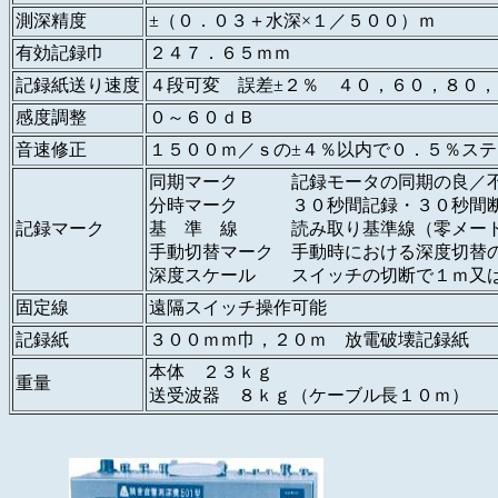
測深精度
±（０．０３＋水深×１／５００）ｍ
有効記録巾
２４７．６５ｍｍ
記録紙送り速度
４段可変 誤差±２％ ４０，６０，８０
感度調整
０～６０ｄＢ
音速修正
１５００ｍ／ｓの±４％以内で０．５％ステ
同期マーク 記録モータの同期の良／
分時マーク ３０秒間記録・３０秒間
記録マーク
基 準 線 読み取り基準線（零メート
手動切替マーク 手動時における深度切替
深度スケール スイッチの切断で１ｍ又
固定線
遠隔スイッチ操作可能
記録紙
３００ｍｍ巾，２０ｍ 放電破壊記録紙
本体 ２３ｋｇ
重量
送受波器 ８ｋｇ（ケーブル長１０ｍ）