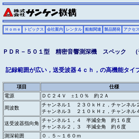
Ｈｏｍｅ
トピックス
会社案内
レンタル
船舶関連
製品開発
アクセ
ＰＤＲ－５０１型 精密音響測深機 スペック （
記録範囲が広い，送受波器４ｃｈ，の高機能タイ
項目
仕様
電源
ＤＣ２４Ｖ ±１０％ 約２Ａ
チャンネル１ ２３０ｋＨｚ，チャンネル
周波数
チャンネル３ ２１０ｋＨｚ，チャンネル
チャンネル１，４ 半減全角 約１６度
送受波器指向角
チャンネル２，３ 半減全角 約６度
測深範囲
０．５～１６０ｍ