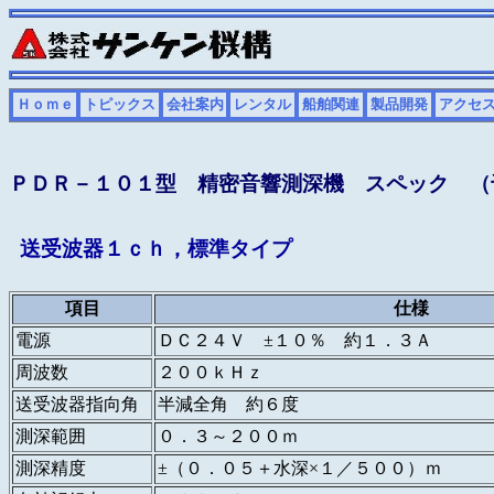
Ｈｏｍｅ
トピックス
会社案内
レンタル
船舶関連
製品開発
アクセ
ＰＤＲ－１０１型 精密音響測深機 スペック （
送受波器１ｃｈ，標準タイプ
項目
仕様
電源
ＤＣ２４Ｖ ±１０％ 約１．３Ａ
周波数
２００ｋＨｚ
送受波器指向角
半減全角 約６度
測深範囲
０．３～２００ｍ
測深精度
±（０．０５＋水深×１／５００）ｍ