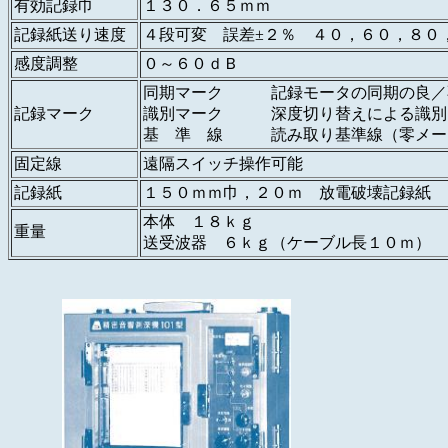
有効記録巾
１３０．６５ｍｍ
記録紙送り速度
４段可変 誤差±２％ ４０，６０，８０
感度調整
０～６０ｄＢ
同期マーク 記録モータの同期の良／
記録マーク
識別マーク 深度切り替えによる識別
基 準 線 読み取り基準線（零メー
固定線
遠隔スイッチ操作可能
記録紙
１５０ｍｍ巾，２０ｍ 放電破壊記録紙
本体 １８ｋｇ
重量
送受波器 ６ｋｇ（ケーブル長１０ｍ）